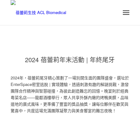
2024 蓓蕾莉年末活動 | 年終尾牙
2024年，蓓蕾莉尾牙精心策劃了一場別開生面的團隊盛會，選址於
EnterSpace密室逃脫 | 實境體驗，透過刺激有趣的解謎挑戰，激發
團隊合作精神與智慧碰撞，為彼此創造難忘的回憶。晚宴則於經典
粵菜名店——龍都酒樓舉行，眾人共享外酥內嫩的烤鴨美饌，品味
道地的廣式風味，更準備了豐富的獎品抽獎，讓每位夥伴在歡笑與
驚喜中，共度這場充滿團隊凝聚力與美食饗宴的難忘夜晚！