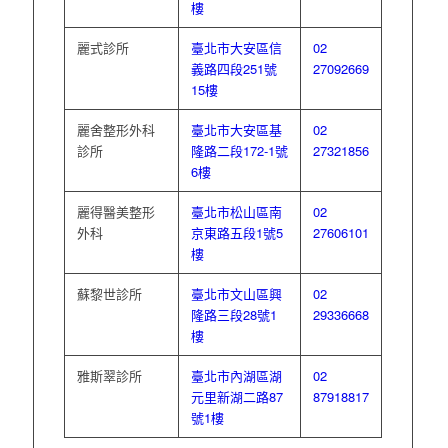
樓
麗式診所
臺北市大安區信
02
義路四段251號
27092669
15樓
麗舍整形外科
臺北市大安區基
02
診所
隆路二段172-1號
27321856
6樓
麗得醫美整形
臺北市松山區南
02
外科
京東路五段1號5
27606101
樓
蘇黎世診所
臺北市文山區興
02
隆路三段28號1
29336668
樓
雅斯翠診所
臺北市內湖區湖
02
元里新湖二路87
87918817
號1樓