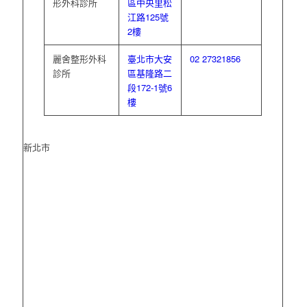
形外科診所
區中央里松
江路125號
2樓
麗舍整形外科
臺北市大安
02 27321856
診所
區基隆路二
段172-1號6
樓
新北市