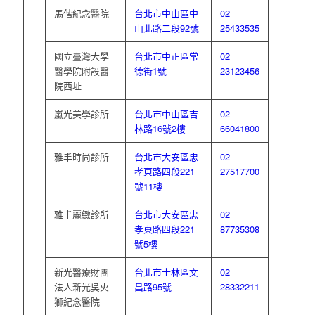
馬偕紀念醫院
台北市中山區中
02
山北路二段92號
25433535
國立臺灣大學
台北市中正區常
02
醫學院附設醫
德街1號
23123456
院西址
嵐光美學診所
台北市中山區吉
02
林路16號2樓
66041800
雅丰時尚診所
台北市大安區忠
02
孝東路四段221
27517700
號11樓
雅丰麗緻診所
台北市大安區忠
02
孝東路四段221
87735308
號5樓
新光醫療財團
台北市士林區文
02
法人新光吳火
昌路95號
28332211
獅紀念醫院