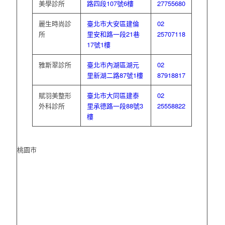
美學診所
路四段107號6樓
27755680
麗生時尚診
臺北市大安區建倫
02
所
里安和路一段21巷
25707118
17號1樓
雅斯翠診所
臺北市內湖區湖元
02
里新湖二路87號1樓
87918817
賦羽美整形
臺北市大同區建泰
02
外科診所
里承德路一段88號3
25558822
樓
桃園市