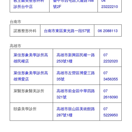
教主醫美整形外科
臺中市西屯區大隆路168
04
診所台中店
號2F
23222210
台南市
諾雅整形外科
台南市東區東光路一段57號
06 2088113
高雄市
萊佳形象美學診所高
高雄市新興區民權一路
07
雄民權店
253號1樓
2232020
萊佳形象美學診所高
高雄市左營區博愛三路
07
雄博愛店
35號
3456355
萊醫形象醫美診所
高雄市前金區中華四路
07
321號
2616090
頤森美學診所
高雄市鼓山區美術館路
07
287號1樓
5229950