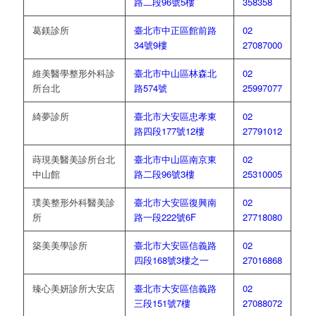
路二段96號5樓
358358
葛鎂診所
臺北市中正區館前路
02
34號9樓
27087000
維美醫學整形外科診
臺北市中山區林森北
02
所台北
路574號
25997077
綺夢診所
臺北市大安區忠孝東
02
路四段177號12樓
27791012
蒔現美醫美診所台北
臺北市中山區南京東
02
中山館
路二段96號3樓
25310005
璞美整形外科醫美診
臺北市大安區復興南
02
所
路一段222號6F
27718080
築美美學診所
臺北市大安區信義路
02
四段168號3樓之一
27016868
臻心美妍診所大安店
臺北市大安區信義路
02
三段151號7樓
27088072