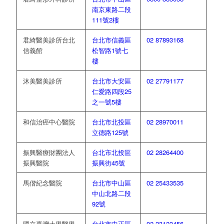
南京東路二段
111號2樓
君綺醫美診所台北
台北市信義區
02 87893168
信義館
松智路1號七
樓
沐美醫美診所
台北市大安區
02 27791177
仁愛路四段25
之一號5樓
和信治癌中心醫院
台北市北投區
02 28970011
立德路125號
振興醫療財團法人
台北市北投區
02 28264400
振興醫院
振興街45號
馬偕紀念醫院
台北市中山區
02 25433535
中山北路二段
92號
國立臺灣大學醫學
台北市中正區
02 23123456