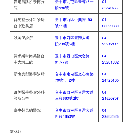
愛爾麗診所崇德分
臺中市北屯區崇德路一
04
院
段586號
22340777
群英整形外科診所
臺中市西區中興街183
04
台中勤美店
號11樓
23029880
誠美學診所
臺中市西區臺灣大道二
04
段239號5樓
23212111
韓娜斯時尚美醫台
臺中市西屯區大墩路
04
中大墩二館
917-7號
23201302
新悅美型醫學診所
台中市南屯區文心南路
04
79號1、2樓
24725165
維美醫學整形外科
台中市西屯區台灣大道
04
診所台中
三段660號2樓
24520808
臺中榮民總醫院
台中市西屯區台灣大道
04
四段1650號
23592525
雲林縣