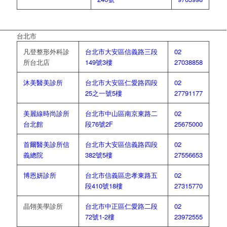
台北市
凡登整形外科診
台北市大安區信義路三段
02
所台北店
149號3樓
27038858
沐美醫美診所
台北市大安區仁愛路四段
02
25之一號5樓
27791177
美麗線時尚診所
台北市中山區南京東路二
02
台北館
段76號2F
25675000
首爾醫美診所信
台北市大安區信義路四段
02
義總院
382號5樓
27556653
博恩妍診所
台北市信義區忠孝東路五
02
段410號18樓
27315770
晶翎美學診所
台北市中正區仁愛路二段
02
72號1-2樓
23972555