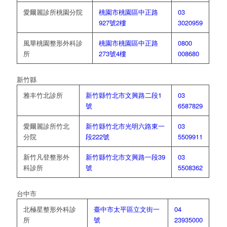
愛爾麗診所桃園分院
桃園市桃園區中正路
03
927號2樓
3020959
風華桃園整形外科診
桃園市桃園區中正路
0800
所
273號4樓
008680
新竹縣
雅丰竹北診所
新竹縣竹北市文興路二段1
03
號
6587829
愛爾麗診所竹北
新竹縣竹北市光明六路東一
03
分院
段222號
5509911
新竹凡登整形外
新竹縣竹北市文興路一段39
03
科診所
號
5508362
台中市
北極星整形外科診
臺中市太平區立文街一
04
所
號
23935000