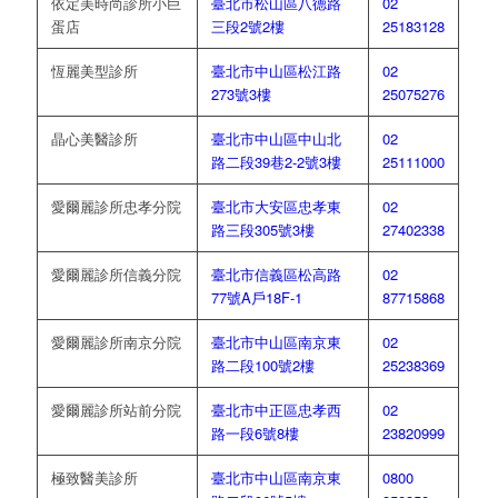
依定美時尚診所小巨
臺北市松山區八德路
02
蛋店
三段2號2樓
25183128
恆麗美型診所
臺北市中山區松江路
02
273號3樓
25075276
晶心美醫診所
臺北市中山區中山北
02
路二段39巷2-2號3樓
25111000
愛爾麗診所忠孝分院
臺北市大安區忠孝東
02
路三段305號3樓
27402338
愛爾麗診所信義分院
臺北市信義區松高路
02
77號A戶18F-1
87715868
愛爾麗診所南京分院
臺北市中山區南京東
02
路二段100號2樓
25238369
愛爾麗診所站前分院
臺北市中正區忠孝西
02
路一段6號8樓
23820999
極致醫美診所
臺北市中山區南京東
0800