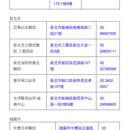
172-1號6樓
新北市
亞東紀念醫院
新北市板橋區南雅南路二
02
段21號
89667000
新北市立聯合醫
新北市三重區新北大道一
02
院 三重院區
段3號
29829111
衛生福利部臺北
新北市新莊區思源路127
02
醫院
號
22765566
雅丰林口診所
新北市林口區南勢里忠孝
02 2602
路107號
0557
光澤醫美診所-板
新北市板橋區鄉雲里中山
02
橋中山
路一段3號6樓
29566600
桃園市
中壢天祥醫院
桃園市中壢區志廣路
03