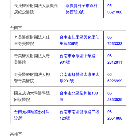
長庚醫療財團法人嘉義長
嘉義縣朴子市嘉朴
05
庚紀念醫院
路西段8號
3621000
台南市
奇美醫療財團法人佳
台南市佳里區興化里佳
06
里奇美醫院
里興606號
7263333
奇美醫療財團法人奇
台南市永康區中華路
06
美醫院
901號
2812811
奇美醫療財團法人柳
台南市柳營區太康里太
06
營奇美醫院
康201號
6226999
國立成功大學醫學院
台南市北區勝利路138
06
附設醫院
號
2353535
台南元和雅整形外科
台南市南區健康路二段
06
診所
123號
2651888
高雄市