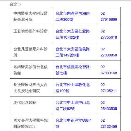
台北市
中國醫藥大學附設醫
台北市內湖區內湖路
02
院臺北分院
二段360號
27919696
王君瑜整形外科診所
台北市大安區仁愛路
02
四段107號2樓
27755618
台北凡登整形外科診
台北市大安區信義路
02
所
三段149號3樓
27038858
君綺醫美診所台北信
台北市信義區松智路1
02
義館
號七樓
87893168
長庚醫療財團法人台
台北市松山區敦化北
02
北長庚紀念醫院
路199號
27135211
馬偕紀念醫院
台北市中山區中山北
02
路二段92號
25433535
國立臺灣大學醫學院
台北市中正區常德街1
02
附設醫院西址
號
23123456