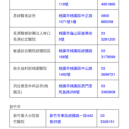
119號
4951866
君綺醫美診所
桃園市桃園區中正路
0800
1071號1樓
885058
長庚醫療財團法人林口
桃園市龜山區復興街
03
長庚紀念醫院
5號
3281200
敏盛綜合醫院經國院區
桃園市桃園區經國路
03
168號
3179599
衛生福利部桃園醫院
桃園市桃園區中山路
03
1492號
3699721
貝拉整形外科診所(桃
桃園市桃園區西門里
03
園店)
民族路258號
3365808
新竹市
新竹臺大分院新
新竹市東區經國路一段442
03
竹醫院
巷25號
5326151