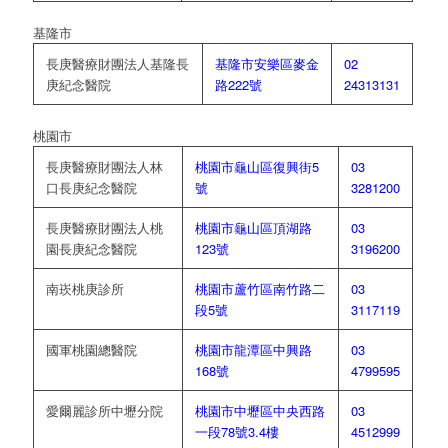
基隆市
長庚醫療財團法人基隆長
基隆市安樂區麥金
02
庚紀念醫院
路222號
24313131
桃園市
長庚醫療財團法人林
桃園市龜山區復興街5
03
口長庚紀念醫院
號
3281200
長庚醫療財團法人桃
桃園市龜山區頂湖路
03
園長庚紀念醫院
123號
3196200
南崁桃庚診所
桃園市蘆竹區南竹路二
03
段5號
3117119
國軍桃園總醫院
桃園市龍潭區中興路
03
168號
4799595
愛爾麗診所中壢分院
桃園市中壢區中央西路
03
一段78號3.4樓
4512999