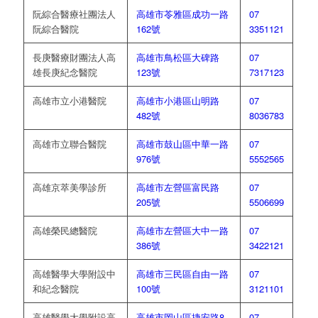
阮綜合醫療社團法人
高雄市苓雅區成功一路
07
阮綜合醫院
162號
3351121
長庚醫療財團法人高
高雄市鳥松區大碑路
07
雄長庚紀念醫院
123號
7317123
高雄市立小港醫院
高雄市小港區山明路
07
482號
8036783
高雄市立聯合醫院
高雄市鼓山區中華一路
07
976號
5552565
高雄京萃美學診所
高雄市左營區富民路
07
205號
5506699
高雄榮民總醫院
高雄市左營區大中一路
07
386號
3422121
高雄醫學大學附設中
高雄市三民區自由一路
07
和紀念醫院
100號
3121101
高雄醫學大學附設高
高雄市岡山區捷安路8
07