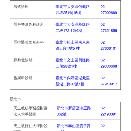
麗式診所
臺北市大安區信義路
02
四段251號15樓
27092669
麗舍整形外科診所
臺北市大安區基隆路
02
二段172-1號6樓
27321856
麗得醫美整形外科
臺北市松山區南京東
02
路五段1號5 樓
27606101
蘇黎世診所
臺北市文山區興隆路
02
三段28號1樓
29336668
雅斯翠診所
臺北市內湖區湖元里
02
新湖二路87號1樓
87918817
新北市
天主教耕莘醫療財團
新北市新店區中正路
02
法人耕莘醫院
362號
22193391
天主教輔仁大學附設
新北市泰山區貴子路
02