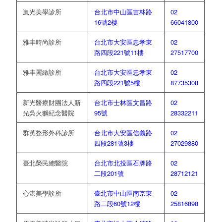
嵐光美學診所
台北市中山區吉林路
02
16號2樓
66041800
雅丰時尚診所
台北市大安區忠孝東
02
路四段221號11樓
27517700
雅丰麗緻診所
台北市大安區忠孝東
02
路四段221號5樓
87735308
新光醫療財團法人新
台北市士林區文昌路
02
光吳火獅紀念醫院
95號
28332211
群英整形外科診所
台北市大安區信義路
02
四段281號3樓
27029880
臺北榮民總醫院
台北市北投區石牌路
02
二段201號
28712121
心湛美學診所
臺北市中山區南京東
02
路二段60號12樓
25816898