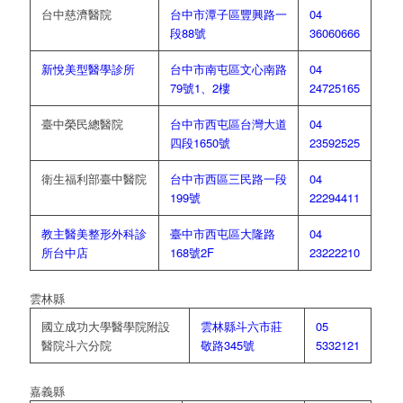
台中慈濟醫院
台中市潭子區豐興路一
04
段88號
36060666
新悅美型醫學診所
台中市南屯區文心南路
04
79號1、2樓
24725165
臺中榮民總醫院
台中市西屯區台灣大道
04
四段1650號
23592525
衛生福利部臺中醫院
台中市西區三民路一段
04
199號
22294411
教主醫美整形外科診
臺中市西屯區大隆路
04
所台中店
168號2F
23222210
雲林縣
國立成功大學醫學院附設
雲林縣斗六市莊
05
醫院斗六分院
敬路345號
5332121
嘉義縣