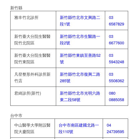
新竹縣
雅丰竹北診所
新竹縣竹北市文興路二
03
段1號
6587829
新竹臺大分院生醫醫
新竹縣竹北市生醫路一
03
院竹北院區
段2號
6677600
新竹臺大分院生醫醫
新竹縣竹東鎮至善路52
03
院竹東院區
號
5943248
凡登整形外科診所新
新竹縣竹北市復興二路
03
竹店
285號
5508362
君綺診所(新竹)
新竹縣竹北市光明六路
080
東二段58號
0885058
台中市
中山醫學大學附設醫
台中市南區建國北路一
04
院大慶院區
段110號
24739595