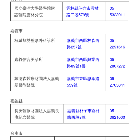
國立臺灣大學醫學院附
雲林縣斗六市雲林
05
設醫院雲林分院
路二段579號
5323911
嘉義市
極緻無雙整形外科診所
嘉義市西區林森西
05
路257號
2291616
嘉義信合美診所
嘉義市西區興業西
05
路89號1樓
2867272
戴德森醫療財團法人嘉義
嘉義市東區忠孝路
05
基督教醫院
539號
2765041
嘉義縣
長庚醫療財團法人嘉義長
嘉義縣朴子市嘉朴
05
庚紀念醫院
路西段8號
3621000
台南市