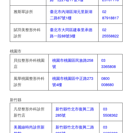
雅斯翠診所
臺北市內湖區湖元里新湖
02
二路87號1樓
87918817
賦羽美整形外科
臺北市大同區建泰里承德
02
診所
路一段88號3樓
25558822
桃園市
貝拉整形外科桃園
桃園市桃園區民族路258
03
店
號
3365808
風華桃園整形外科
桃園市桃園區中正路273
0800
診所
號4樓
008680
新竹縣
凡登整形外科診所
新竹縣竹北市復興二路
03
新竹店
285號
5508362
美麗線時尚診所新
新竹縣竹北市復興二路
03