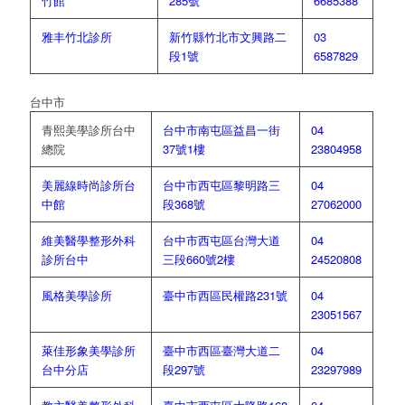
竹館
285號
6685388
雅丰竹北診所
新竹縣竹北市文興路二
03
段1號
6587829
台中市
青熙美學診所台中
台中市南屯區益昌一街
04
總院
37號1樓
23804958
美麗線時尚診所台
台中市西屯區黎明路三
04
中館
段368號
27062000
維美醫學整形外科
台中市西屯區台灣大道
04
診所台中
三段660號2樓
24520808
風格美學診所
臺中市西區民權路231號
04
23051567
萊佳形象美學診所
臺中市西區臺灣大道二
04
台中分店
段297號
23297989