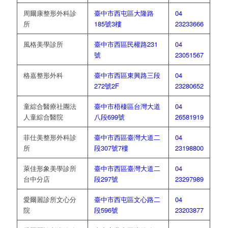
周爾康整形外科診
臺中市西屯區大隆路
04
所
185號3樓
23233666
風格美學診所
臺中市西區民權路231
04
號
23051567
格嘉整形外科
臺中市西區東興路三段
04
272號2F
23280652
童綜合醫療社團法
臺中市梧棲區台灣大道
04
人童綜合醫院
八段699號
26581919
菲仕美整形外科診
臺中市西區臺灣大道二
04
所
段307號7樓
23198800
萊佳形象美學診所
臺中市西區臺灣大道二
04
台中分店
段297號
23297989
愛爾麗診所文心分
臺中市西屯區文心路二
04
院
段596號
23203877