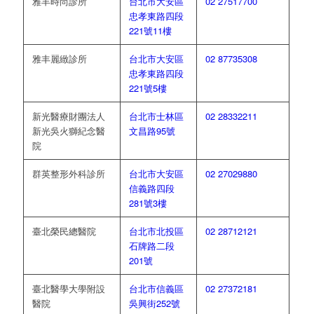
雅丰時尚診所
台北市大安區
02 27517700
忠孝東路四段
221號11樓
雅丰麗緻診所
台北市大安區
02 87735308
忠孝東路四段
221號5樓
新光醫療財團法人
台北市士林區
02 28332211
新光吳火獅紀念醫
文昌路95號
院
群英整形外科診所
台北市大安區
02 27029880
信義路四段
281號3樓
臺北榮民總醫院
台北市北投區
02 28712121
石牌路二段
201號
臺北醫學大學附設
台北市信義區
02 27372181
醫院
吳興街252號