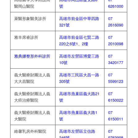
醫岡山醫院
號
6261000
萊醫形象醫美診所
高雄市前金區中華四路
07
321號
2616090
雅丰席睿診所
高雄市前金區七賢二路
07
220之6號1、2樓
2010098
雅典娜整形外科診所
高雄市左營區博愛三路
07
10號
3420177
義大醫療財團法人義
高雄市三民區大昌一路
07
大大昌醫院
305號
5599123
義大醫療財團法人義
高雄市燕巢區義大路21
07
大癌治療醫院
號
6150022
義大醫療財團法人義
高雄市燕巢區義大路1
07
大醫院
號
6150011
維馨乳房外科醫院
高雄市左營區立信路
07
246號
9763998