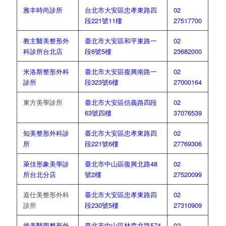
雅丰時尚診所
台北市大安區忠孝東路四
02
段221號11樓
27517700
教主醫美整形外
臺北市大安區和平東路一
02
科診所台北店
段6號5樓
23682000
米洛斯整形外科
臺北市大安區復興南路一
02
診所
段323號6樓
27000164
東方美學診所
臺北市大安區信義路四段
02
63號四樓
37076539
知美整形外科診
臺北市大安區忠孝東路四
02
所
段221號6樓
27769306
萊佳形象美學診
臺北市中山區復興北路48
02
所台北分店
號2樓
27520099
嘉仕美整形外科
臺北市大安區忠孝東路四
02
診所
段230號5樓
27310909
維美醫學整形外
臺北市中山區林森北路574
02