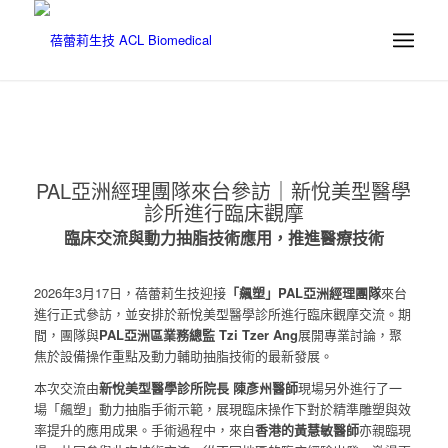
PAL亞洲經理團隊來台參訪｜新悅美型醫學
診所進行臨床觀摩
臨床交流與動力抽脂技術應用，推進醫療技術
2026年3月17日，蓓蕾莉生技迎接
「飆塑」PAL亞洲經理團隊
來台
進行正式參訪，並安排於新悅美型醫學診所進行臨床觀摩交流。期
間，團隊與
PAL
亞洲區業務總監 Tzi Tzer Ang
展開專業討論，聚
焦於設備操作重點及動力輔助抽脂技術的最新發展。
本次交流由
新悅美型醫學診所院長
陳彥州醫師
現場另外進行了一
場「飆塑」動力抽脂手術示範，展現臨床操作下對於精準雕塑與效
率提升的應用成果。手術過程中，來自
香港的黃慧敏醫師
亦親臨現